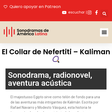
Quiero apoyar en Patreon
escuchar |
El Collar de Nefertiti – Kaliman
Sonodrama, radionovel,
aventura acústica
El majestuoso Egipto sirve como telón de fondo para una
de las aventuras más intrigantes de Kalimán. Escrita por
Rafael Navarro y Modesto Vásquez, esta historia te