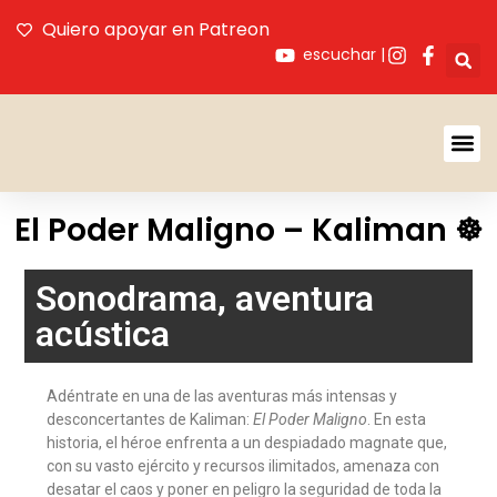
Quiero apoyar en Patreon
escuchar |
Acerca De SAL
El Poder Maligno – Kaliman ☸️
Sonodrama, aventura
acústica
Adéntrate en una de las aventuras más intensas y
desconcertantes de Kaliman:
El Poder Maligno
. En esta
historia, el héroe enfrenta a un despiadado magnate que,
con su vasto ejército y recursos ilimitados, amenaza con
desatar el caos y poner en peligro la seguridad de toda la