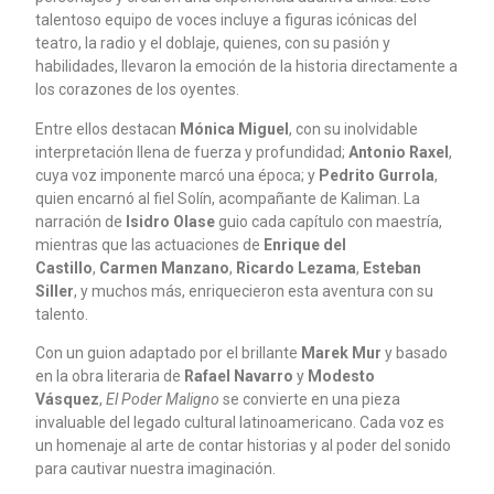
talentoso equipo de voces incluye a figuras icónicas del
teatro, la radio y el doblaje, quienes, con su pasión y
habilidades, llevaron la emoción de la historia directamente a
los corazones de los oyentes.
Entre ellos destacan
Mónica Miguel
, con su inolvidable
interpretación llena de fuerza y profundidad;
Antonio Raxel
,
cuya voz imponente marcó una época; y
Pedrito Gurrola
,
quien encarnó al fiel Solín, acompañante de Kaliman. La
narración de
Isidro Olase
guio cada capítulo con maestría,
mientras que las actuaciones de
Enrique del
Castillo
,
Carmen Manzano
,
Ricardo Lezama
,
Esteban
Siller
, y muchos más, enriquecieron esta aventura con su
talento.
Con un guion adaptado por el brillante
Marek Mur
y basado
en la obra literaria de
Rafael Navarro
y
Modesto
Vásquez
,
El Poder Maligno
se convierte en una pieza
invaluable del legado cultural latinoamericano. Cada voz es
un homenaje al arte de contar historias y al poder del sonido
para cautivar nuestra imaginación.